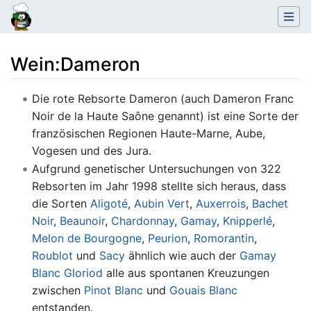
Wein
:
Dameron
Wechseln zu:
Navigation
,
Suche
Die rote Rebsorte Dameron (auch Dameron Franc
Noir de la Haute Saône genannt) ist eine Sorte der
französischen Regionen Haute-Marne, Aube,
Vogesen und des Jura.
Aufgrund genetischer Untersuchungen von 322
Rebsorten im Jahr 1998 stellte sich heraus, dass
die Sorten
Aligoté
,
Aubin Vert
,
Auxerrois
,
Bachet
Noir
,
Beaunoir
,
Chardonnay
,
Gamay
,
Knipperlé
,
Melon de Bourgogne
,
Peurion
,
Romorantin
,
Roublot
und
Sacy
ähnlich wie auch der
Gamay
Blanc Gloriod
alle aus spontanen Kreuzungen
zwischen
Pinot Blanc
und
Gouais Blanc
entstanden.