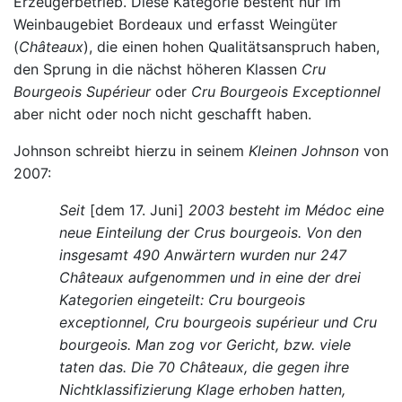
Erzeugerbetrieb. Diese Kategorie besteht nur im
Weinbaugebiet Bordeaux und erfasst Weingüter
(
Châteaux
), die einen hohen Qualitätsanspruch haben,
den Sprung in die nächst höheren Klassen
Cru
Bourgeois Supérieur
oder
Cru Bourgeois Exceptionnel
aber nicht oder noch nicht geschafft haben.
Johnson schreibt hierzu in seinem
Kleinen Johnson
von
2007:
Seit
[dem 17. Juni]
2003 besteht im Médoc eine
neue Einteilung der Crus bourgeois. Von den
insgesamt 490 Anwärtern wurden nur 247
Châteaux aufgenommen und in eine der drei
Kategorien eingeteilt: Cru bourgeois
exceptionnel, Cru bourgeois supérieur und Cru
bourgeois. Man zog vor Gericht, bzw. viele
taten das. Die 70 Châteaux, die gegen ihre
Nichtklassifizierung Klage erhoben hatten,