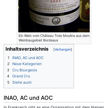
Ein Wein vom Château Trois Moulins aus dem
Weinbaugebiet Bordeaux
Inhaltsverzeichnis
1
INAO, AC und AOC
2
Neue Kategorien
3
Cru Bourgeois
4
Grand Cru
5
Siehe auch
INAO, AC und AOC
In Frankreich gibt es eine Organisation mit dem Namen