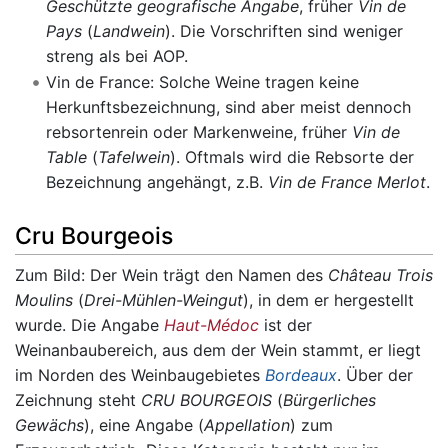
Geschützte geografische Angabe
, früher
Vin de
Pays
(
Landwein
). Die Vorschriften sind weniger
streng als bei AOP.
Vin de France: Solche Weine tragen keine
Herkunftsbezeichnung, sind aber meist dennoch
rebsortenrein oder Markenweine, früher
Vin de
Table
(
Tafelwein
). Oftmals wird die Rebsorte der
Bezeichnung angehängt, z.B.
Vin de France Merlot
.
Cru Bourgeois
Zum Bild: Der Wein trägt den Namen des
Château Trois
Moulins
(
Drei-Mühlen-Weingut
), in dem er hergestellt
wurde. Die Angabe
Haut-Médoc
ist der
Weinanbaubereich, aus dem der Wein stammt, er liegt
im Norden des Weinbaugebietes
Bordeaux
. Über der
Zeichnung steht
CRU BOURGEOIS
(
Bürgerliches
Gewächs
), eine Angabe (
Appellation
) zum