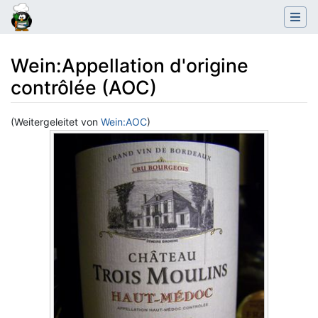
Wein
:
Appellation d'origine
contrôlée (AOC)
(Weitergeleitet von
Wein:AOC
)
Wechseln zu:
Navigation
,
Suche