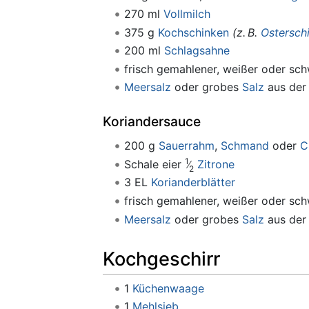
270 ml
Vollmilch
375 g
Kochschinken
(z. B.
Ostersch
200 ml
Schlagsahne
frisch gemahlener, weißer oder sc
Meersalz
oder grobes
Salz
aus der
Koriandersauce
200 g
Sauerrahm
,
Schmand
oder
C
1
Schale eier
Zitrone
2
3 EL
Korianderblätter
frisch gemahlener, weißer oder sc
Meersalz
oder grobes
Salz
aus der
Kochgeschirr
1
Küchenwaage
1
Mehlsieb