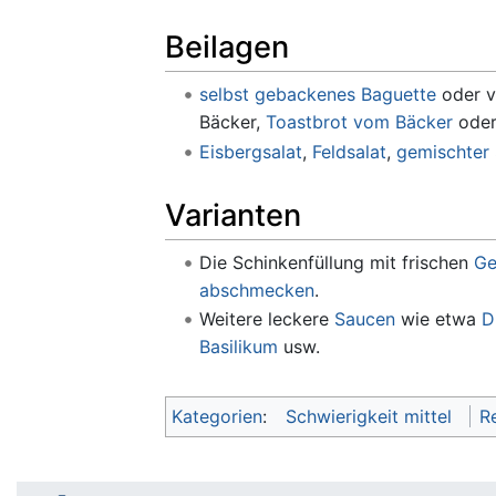
Beilagen
selbst gebackenes Baguette
oder v
Bäcker,
Toastbrot vom Bäcker
ode
Eisbergsalat
,
Feldsalat
,
gemischter 
Varianten
Die Schinkenfüllung mit frischen
Ge
abschmecken
.
Weitere leckere
Saucen
wie etwa
D
Basilikum
usw.
Kategorien
:
Schwierigkeit mittel
R