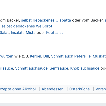
om Bäcker,
selbst gebackenes Ciabatta
oder vom Bäcker,
r
selbst gebackenes Weißbrot
Salat
,
Insalata Mista
oder
Kopfsalat
würzen
wie z. B.
Kerbel
,
Dill
,
Schnittlauch
Petersilie
,
Muskat
illsauce
,
Schnittlauchsauce
,
Senfsauce
,
Knoblauchsauce
od
ezepte ohne Alkohol
Abendessen
Osterküche
Vorsp