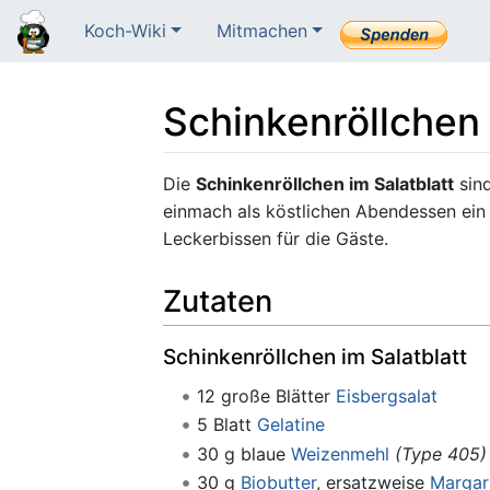
Koch-Wiki
Mitmachen
Schinkenröllchen 
Wechseln zu:
Navigation
,
Suche
Die
Schinkenröllchen im Salatblatt
sind
einmach als köstlichen Abendessen ein
Leckerbissen für die Gäste.
Zutaten
Schinkenröllchen im Salatblatt
12 große Blätter
Eisbergsalat
5 Blatt
Gelatine
30 g blaue
Weizenmehl
(Type 405)
30 g
Biobutter
, ersatzweise
Margar