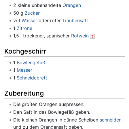
2 kleine unbehandelte
Orangen
50 g
Zucker
⅛ l
Wasser
oder roter
Traubensaft
1
Zitrone
1,5 l trockener, spanischer
Rotwein
Kochgeschirr
1
Bowlengefäß
1
Messer
1
Schneidebrett
Zubereitung
Die großen Orangen auspressen.
Den Saft in das Bowlegefäß geben.
Die kleinen Orangen in dünne Scheiben
schneiden
und zu dem Orangensaft geben.