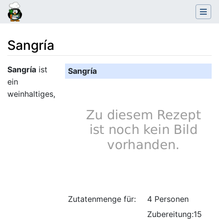
Sangría
Wechseln zu:
Navigation
,
Suche
Sangría
ist
Sangría
ein
weinhaltiges,
Zutatenmenge für:
4 Personen
Zubereitung:15