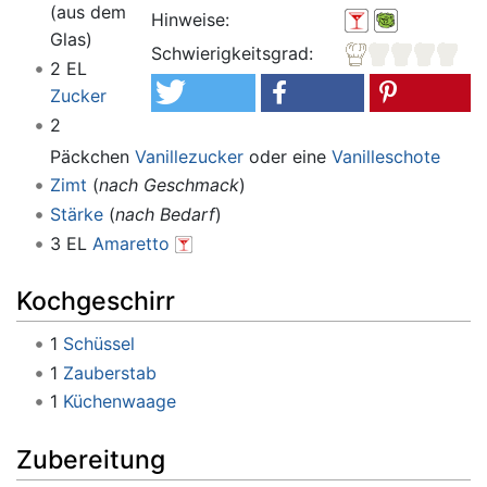
(aus dem
Hinweise:
Glas)
Schwierigkeitsgrad:
2 EL
Zucker
2
Päckchen
Vanillezucker
oder eine
Vanilleschote
Zimt
(
nach Geschmack
)
Stärke
(
nach Bedarf
)
3 EL
Amaretto
Kochgeschirr
1
Schüssel
1
Zauberstab
1
Küchenwaage
Zubereitung