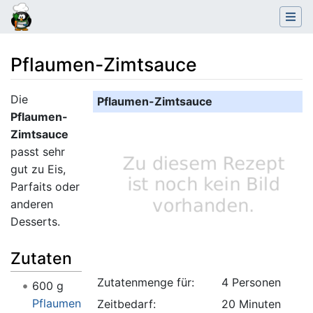
Pflaumen-Zimtsauce
Wechseln zu:
Navigation
,
Suche
Die
Pflaumen-Zimtsauce
Pflaumen-
Zimtsauce
passt sehr
gut zu Eis,
Parfaits oder
anderen
Desserts.
Zutaten
Zutatenmenge für:
4 Personen
600 g
Pflaumen
Zeitbedarf:
20 Minuten