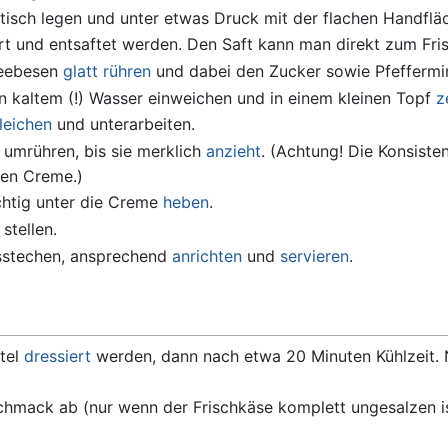
tisch legen und unter etwas Druck mit der flachen Handfläc
iert und entsaftet werden. Den Saft kann man direkt zum Fr
neebesen
glatt rühren
und dabei den Zucker sowie Pfeffermin
in kaltem (!) Wasser einweichen und in einem kleinen Topf
z
leichen
und unterarbeiten.
 umrühren, bis sie merklich
anzieht
. (Achtung! Die Konsiste
gen Creme.)
chtig unter die Creme
heben
.
stellen.
stechen, ansprechend
anrichten
und
servieren
.
tel
dressiert
werden, dann nach etwa 20 Minuten Kühlzeit. 
schmack ab (nur wenn der Frischkäse komplett ungesalzen is