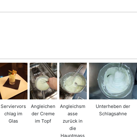
Serviervors
Angleichen
Angleichsm
Unterheben der
chlag im
der Creme
asse
Schlagsahne
Glas
im Topf
zurück in
die
Hauptmass