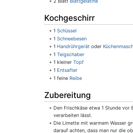
2 Blatt
Blattgelatine
Kochgeschirr
1
Schüssel
1
Schneebesen
1
Handrührgerät
oder
Küchenmasch
1
Teigschaber
1 kleiner
Topf
1
Entsafter
1 feine
Reibe
Zubereitung
Den Frischkäse etwa 1 Stunde vor 
verarbeiten lässt.
Die Limette mit warmem Wasser grü
darauf achten, dass man nur die ob