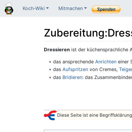
Koch-Wiki
Mitmachen
Zubereitung
:
Dres
Wechseln zu:
Navigation
,
Suche
Dressieren
ist der küchensprachliche 
das ansprechende
Anrichten
einer 
das
Aufspritzen
von Cremes,
Teige
das
Bridieren
: das Zusammenbinden
Diese Seite ist eine Begriffskläru