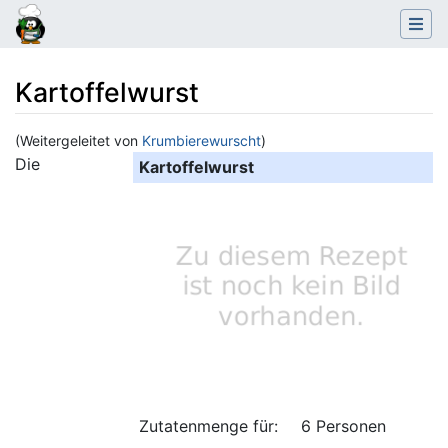
Kartoffelwurst
(Weitergeleitet von
Krumbierewurscht
)
Wechseln zu:
Navigation
,
Suche
Die
Kartoffelwurst
Zutatenmenge für:
6 Personen