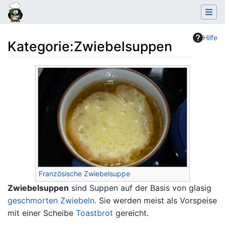
Hilfe
Kategorie
:
Zwiebelsuppen
Wechseln zu:
Navigation
,
Suche
Französische Zwiebelsuppe
Zwiebelsuppen
sind Suppen auf der Basis von glasig
geschmorten
Zwiebeln
. Sie werden meist als Vorspeise
mit einer Scheibe
Toastbrot
gereicht.