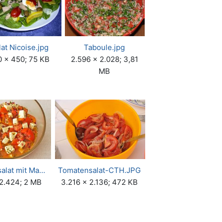
lat Nicoise.jpg
Taboule.jpg
0 × 450; 75 KB
2.596 × 2.028; 3,81
MB
alat mit Ma…
Tomatensalat-CTH.JPG
 2.424; 2 MB
3.216 × 2.136; 472 KB