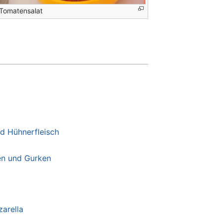
Tomatensalat
d Hühnerfleisch
en und Gurken
arella