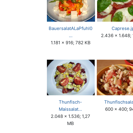
BauersalatALaPfuhl0
Caprese.j
…
2.436 × 1.648;
1.181 × 916; 782 KB
Thunfisch-
Thunfischsala
Maissalat…
600 × 400; 9
2.048 × 1.536; 1,27
MB