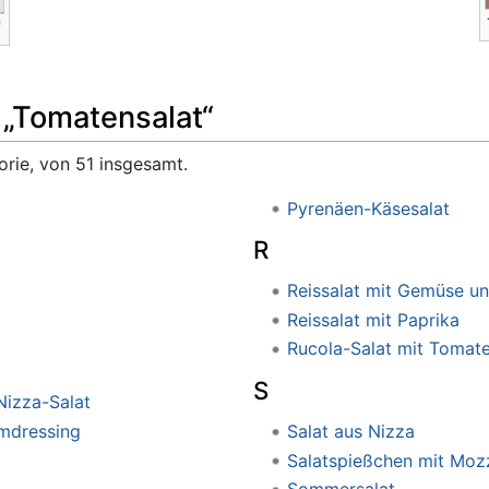
e „Tomatensalat“
orie, von 51 insgesamt.
Pyrenäen-Käsesalat
R
Reissalat mit Gemüse un
Reissalat mit Paprika
Rucola-Salat mit Tomat
S
Nizza-Salat
umdressing
Salat aus Nizza
Salatspießchen mit Mozz