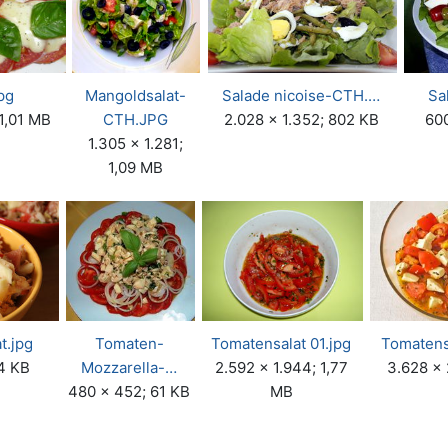
pg
Mangoldsalat-
Salade nicoise-CTH.…
Sa
 1,01 MB
CTH.JPG
2.028 × 1.352; 802 KB
60
1.305 × 1.281;
1,09 MB
t.jpg
Tomaten-
Tomatensalat 01.jpg
Tomatens
4 KB
Mozzarella-…
2.592 × 1.944; 1,77
3.628 ×
480 × 452; 61 KB
MB