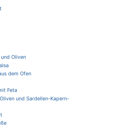
t
 und Oliven
alsa
aus dem Ofen
it Feta
Oliven und Sardellen-Kapern-
t
eße