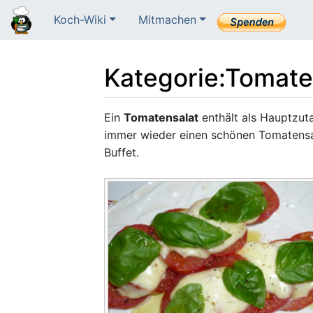
Koch-Wiki
Mitmachen
Kategorie
:
Tomate
Wechseln zu:
Navigation
,
Suche
Ein
Tomatensalat
enthält als Hauptzut
immer wieder einen schönen Tomatensal
Buffet.