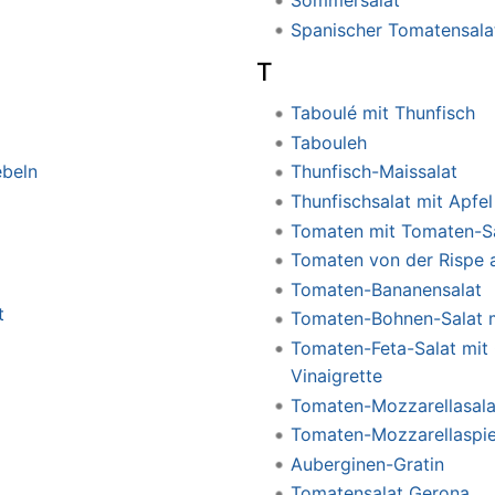
Sommersalat
Spanischer Tomatensala
T
Taboulé mit Thunfisch
Tabouleh
ebeln
Thunfisch-Maissalat
Thunfischsalat mit Apfel
Tomaten mit Tomaten-S
Tomaten von der Rispe 
Tomaten-Bananensalat
t
Tomaten-Bohnen-Salat m
Tomaten-Feta-Salat mit 
Vinaigrette
Tomaten-Mozzarellasala
Tomaten-Mozzarellaspi
Auberginen-Gratin
Tomatensalat Gerona