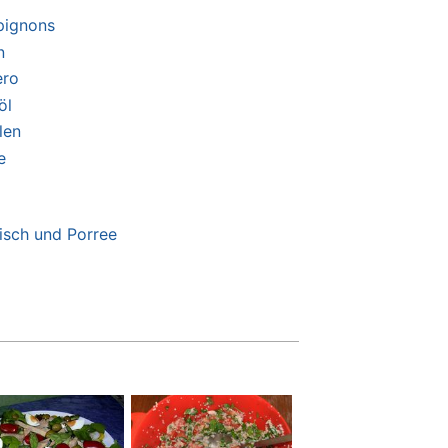
pignons
n
ero
öl
len
e
isch und Porree