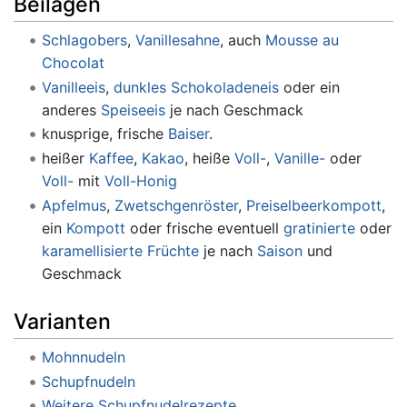
Beilagen
Schlagobers
,
Vanillesahne
, auch
Mousse au
Chocolat
Vanilleeis
,
dunkles Schokoladeneis
oder ein
anderes
Speiseeis
je nach Geschmack
knusprige, frische
Baiser
.
heißer
Kaffee
,
Kakao
, heiße
Voll-
,
Vanille-
oder
Voll-
mit
Voll-
Honig
Apfelmus
,
Zwetschgenröster
,
Preiselbeerkompott
,
ein
Kompott
oder frische eventuell
gratinierte
oder
karamellisierte
Früchte
je nach
Saison
und
Geschmack
Varianten
Mohnnudeln
Schupfnudeln
Weitere Schupfnudelrezepte