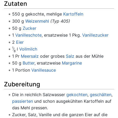
Zutaten
550 g gekochte, mehlige
Kartoffeln
300 g
Weizenmehl
(Typ 405)
50 g
Zucker
1
Vanilleschote
, ersatzweise 1 Pkg.
Vanillezucker
2
Eier
1
l
Vollmilch
8
1 Pr
Meersalz
oder grobes
Salz
aus der Mühle
50 g
Butter
, ersatzweise
Margarine
1 Portion
Vanillesauce
Zubereitung
Die in reichlich Salzwasser
gekochten
,
geschälten
,
passierten
und schon ausgekühlten Kartoffeln auf
das Mehl pressen.
Zucker, Salz, Vanille und die ganzen Eier auf die