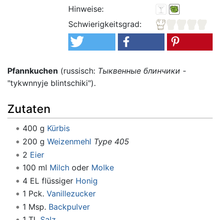
Hinweise:
Schwierigkeitsgrad:
Pfannkuchen
(russisch:
Тыквенные блинчики
-
"tykwnnyje blintschiki").
Zutaten
400 g
Kürbis
200 g
Weizenmehl
Type 405
2
Eier
100 ml
Milch
oder
Molke
4 EL flüssiger
Honig
1 Pck.
Vanillezucker
1 Msp.
Backpulver
1 TL
Salz