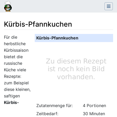
Kürbis-Pfannkuchen
Wechseln zu:
Navigation
,
Suche
Für die
Kürbis-Pfannkuchen
herbstliche
Kürbissaison
bietet die
russische
Küche viele
Rezepte:
zum Beispiel
diese kleinen,
saftigen
Kürbis-
Zutatenmenge für:
4 Portionen
Zeitbedarf:
30 Minuten