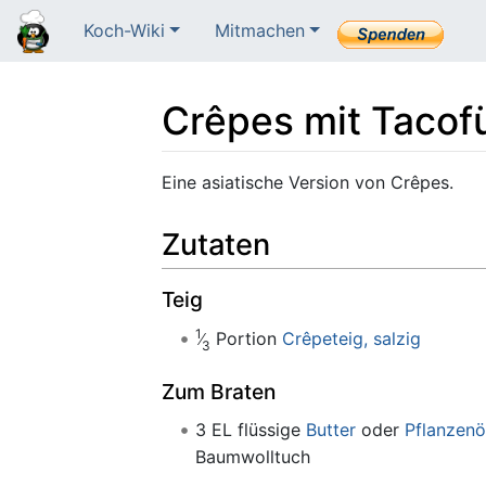
Koch-Wiki
Mitmachen
Crêpes mit Tacof
Wechseln zu:
Navigation
,
Suche
Eine asiatische Version von Crêpes.
Zutaten
Teig
1
Portion
Crêpeteig, salzig
3
Zum Braten
3 EL flüssige
Butter
oder
Pflanzenö
Baumwolltuch