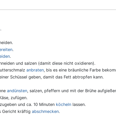
n
.
eiden.
ereiten
.
eiden
.
neiden und salzen (damit diese nicht oxidieren).
Butterschmalz
anbraten
, bis es eine bräunliche Farbe beko
 einer Schüssel geben, damit das Fett abtropfen kann.
anne
andünsten
, salzen, pfeffern und mit der Brühe aufgieße
Käse, zufügen.
 zugeben und ca. 10 Minuten
köcheln
lassen.
 Gericht kräftig
abschmecken
.