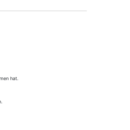
mmen hat.
n.