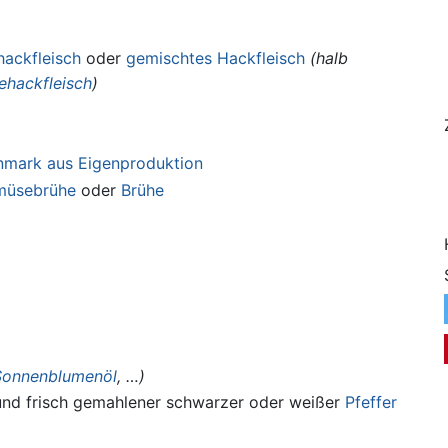
ackfleisch
oder
gemischtes Hackfleisch
(halb
ehackfleisch
)
mark aus Eigenproduktion
üsebrühe
oder
Brühe
Sonnenblumenöl
, …)
nd frisch gemahlener schwarzer oder weißer
Pfeffer