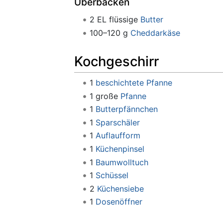
Überbacken
2 EL flüssige
Butter
100–120 g
Cheddarkäse
Kochgeschirr
1
beschichtete Pfanne
1 große
Pfanne
1
Butterpfännchen
1
Sparschäler
1
Auflaufform
1
Küchenpinsel
1
Baumwolltuch
1
Schüssel
2
Küchensiebe
1
Dosenöffner