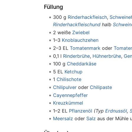
Füllung
300 g
Rinderhackfleisch
,
Schweineh
Rinderhackfleischund
halb
Schwein
2 weiße
Zwiebel
1–3
Knoblauchzehen
2–3 EL
Tomatenmark
oder
Tomaten
0,1 l
Rinderbrühe
,
Hühnerbrühe
,
Gem
100 g
Cheddarkäse
5 EL
Ketchup
1
Chilischote
Chilipulver
oder
Chilipaste
Cayennepfeffer
Kreuzkümmel
1–2 EL
Pflanzenöl
(Typ
Erdnussöl
,
Meersalz
oder
Salz
aus der Mühle u