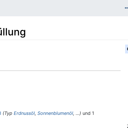
üllung
l
(Typ
Erdnussöl
,
Sonnenblumenöl
, …)
und 1