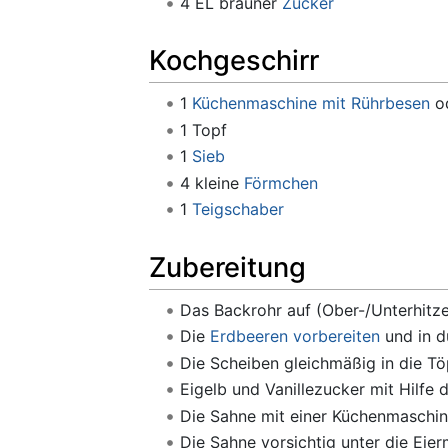
4 EL brauner
Zucker
Kochgeschirr
1
Küchenmaschine mit Rührbesen
o
1 Topf
1
Sieb
4 kleine
Förmchen
1
Teigschaber
Zubereitung
Das Backrohr auf (Ober-/Unterhitz
Die
Erdbeeren vorbereiten
und in d
Die Scheiben gleichmäßig in die Tö
Eigelb und Vanillezucker mit Hilfe
Die Sahne mit einer Küchenmaschi
Die Sahne vorsichtig unter die Eie