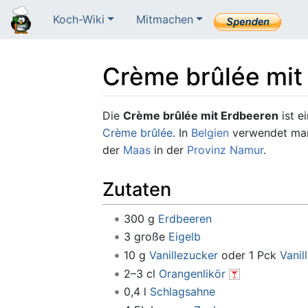
Koch-Wiki
Mitmachen
Crème brûlée mit
Wechseln zu:
Navigation
,
Suche
Die
Crème brûlée mit Erdbeeren
ist e
Crème brûlée
. In
Belgien
verwendet man
der
Maas
in der
Provinz Namur
.
Zutaten
300 g
Erdbeeren
3 große
Eigelb
10 g
Vanillezucker
oder 1 Pck
Vanil
2–3 cl
Orangenlikör
0,4 l
Schlagsahne