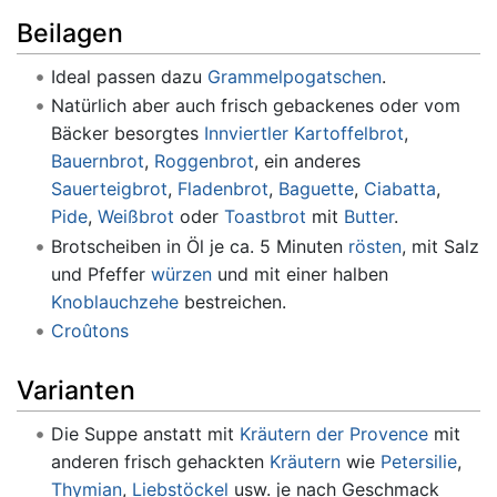
Beilagen
Ideal passen dazu
Grammelpogatschen
.
Natürlich aber auch frisch gebackenes oder vom
Bäcker besorgtes
Innviertler Kartoffelbrot
,
Bauernbrot
,
Roggenbrot
, ein anderes
Sauerteigbrot
,
Fladenbrot
,
Baguette
,
Ciabatta
,
Pide
,
Weißbrot
oder
Toastbrot
mit
Butter
.
Brotscheiben in Öl je ca. 5 Minuten
rösten
, mit Salz
und Pfeffer
würzen
und mit einer halben
Knoblauchzehe
bestreichen.
Croûtons
Varianten
Die Suppe anstatt mit
Kräutern der Provence
mit
anderen frisch gehackten
Kräutern
wie
Petersilie
,
Thymian
,
Liebstöckel
usw. je nach Geschmack