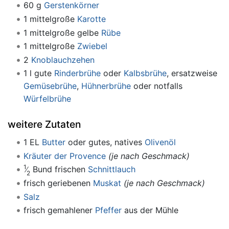
60 g
Gerstenkörner
1 mittelgroße
Karotte
1 mittelgroße gelbe
Rübe
1 mittelgroße
Zwiebel
2
Knoblauchzehen
1 l gute
Rinderbrühe
oder
Kalbsbrühe
, ersatzweise
Gemüsebrühe
,
Hühnerbrühe
oder notfalls
Würfelbrühe
weitere Zutaten
1 EL
Butter
oder gutes, natives
Olivenöl
Kräuter der Provence
(je nach Geschmack)
1
Bund frischen
Schnittlauch
2
frisch geriebenen
Muskat
(je nach Geschmack)
Salz
frisch gemahlener
Pfeffer
aus der Mühle