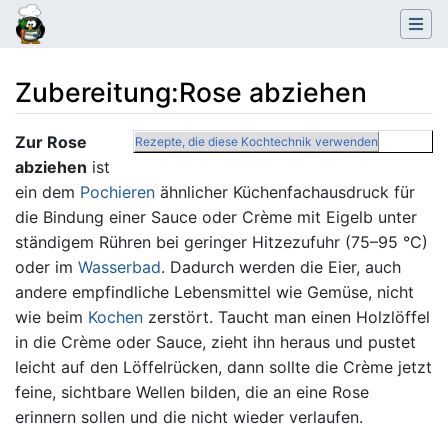
Zubereitung
:
Rose abziehen
Wechseln zu:
Navigation
,
Suche
Zur Rose
Rezepte, die diese Kochtechnik verwenden
abziehen
ist
ein dem
Pochieren
ähnlicher Küchenfachausdruck für
die Bindung einer Sauce oder Crème mit Eigelb unter
ständigem Rühren bei geringer Hitzezufuhr (75–95 °C)
oder im
Wasserbad
. Dadurch werden die Eier, auch
andere empfindliche Lebensmittel wie Gemüse, nicht
wie beim
Kochen
zerstört. Taucht man einen Holzlöffel
in die Crème oder Sauce, zieht ihn heraus und pustet
leicht auf den Löffelrücken, dann sollte die Crème jetzt
feine, sichtbare Wellen bilden, die an eine Rose
erinnern sollen und die nicht wieder verlaufen.