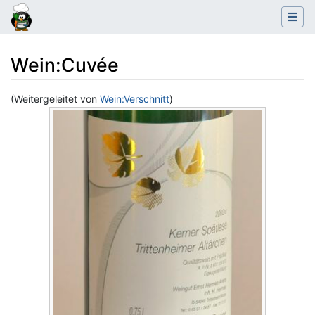
Wein
:
Cuvée
(Weitergeleitet von
Wein:Verschnitt
)
Wechseln zu:
Navigation
,
Suche