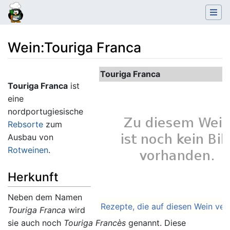
Wein
:
Touriga Franca
Wechseln zu:
Navigation
,
Suche
Touriga Franca
Touriga Franca
ist
eine
nordportugiesische
Rebsorte
zum
Ausbau von
Rotweinen
.
Herkunft
Neben dem Namen
Rezepte, die auf diesen Wein ver
Touriga Franca
wird
sie auch noch
Touriga Francès
genannt. Diese