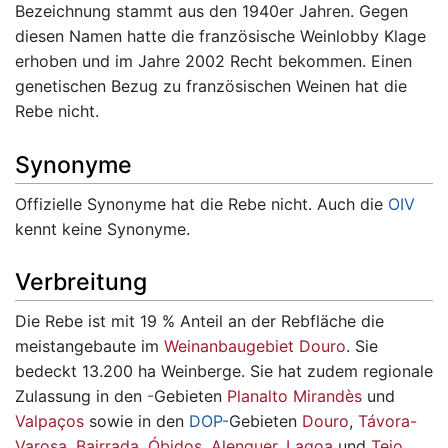
Bezeichnung stammt aus den 1940er Jahren. Gegen
diesen Namen hatte die französische Weinlobby Klage
erhoben und im Jahre 2002 Recht bekommen. Einen
genetischen Bezug zu französischen Weinen hat die
Rebe nicht.
Synonyme
Offizielle Synonyme hat die Rebe nicht. Auch die
OIV
kennt keine Synonyme.
Verbreitung
Die Rebe ist mit 19 % Anteil an der Rebfläche die
meistangebaute im
Weinanbaugebiet Douro
. Sie
bedeckt 13.200 ha Weinberge. Sie hat zudem regionale
Zulassung in den
-
Gebieten
Planalto Mirandès
und
Valpaços
sowie in den
DOP-
Gebieten
Douro
,
Távora-
Varosa
,
Bairrada
,
Óbidos
,
Alenquer
,
Lagoa
und
Tejo
.