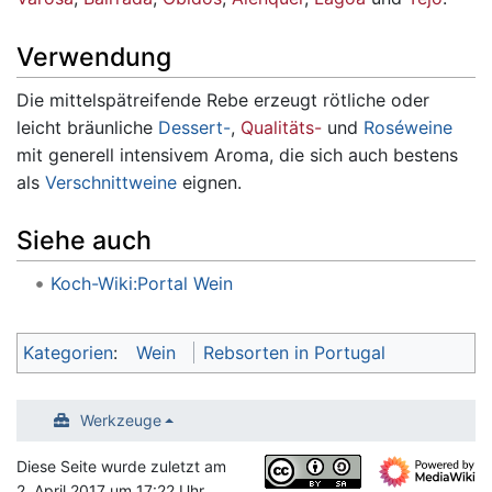
Verwendung
Die mittelspätreifende Rebe erzeugt rötliche oder
leicht bräunliche
Dessert-
,
Qualitäts-
und
Roséweine
mit generell intensivem Aroma, die sich auch bestens
als
Verschnittweine
eignen.
Siehe auch
Koch-Wiki:Portal Wein
Kategorien
:
Wein
Rebsorten in Portugal
Werkzeuge
Diese Seite wurde zuletzt am
2. April 2017 um 17:22 Uhr