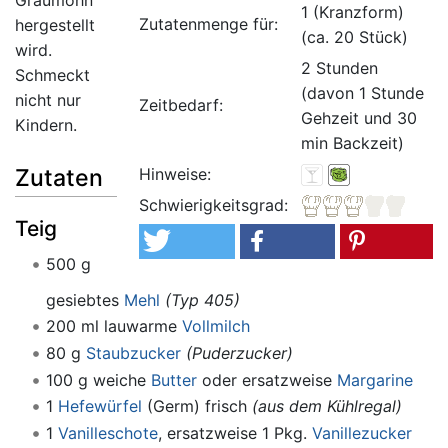
1 (Kranzform)
Zutatenmenge für:
hergestellt
(ca. 20 Stück)
wird.
2 Stunden
Schmeckt
(davon 1 Stunde
nicht nur
Zeitbedarf:
Gehzeit und 30
Kindern.
min Backzeit)
Hinweise:
Zutaten
Schwierigkeitsgrad:
Teig
500 g
gesiebtes
Mehl
(Typ 405)
200 ml lauwarme
Vollmilch
80 g
Staubzucker
(Puderzucker)
100 g weiche
Butter
oder ersatzweise
Margarine
1
Hefewürfel
(Germ) frisch
(aus dem Kühlregal)
1
Vanilleschote
, ersatzweise 1 Pkg.
Vanillezucker