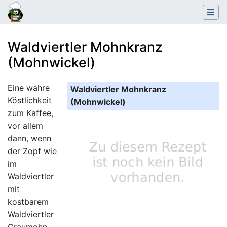
Waldviertler Mohnkranz
(Mohnwickel)
Wechseln zu:
Navigation
,
Suche
Eine wahre
Waldviertler Mohnkranz
Köstlichkeit
(Mohnwickel)
zum Kaffee,
vor allem
dann, wenn
der Zopf wie
im
Waldviertler
mit
kostbarem
Waldviertler
Graumohn