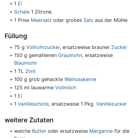
1
Ei
Schale
1 Zitrone.
1 Prise
Meersalz
oder grobes
Salz
aus der Mühle
Füllung
75 g
Vollrohrzucker
, ersatzweise brauner
Zucker
150 g gemahlenen
Graumohn
, ersatzweise
Blaumohn
1 TL
Zimt
100 g grob gehackte
Walnusskerne
125 ml lauwarme
Vollmilch
1
Ei
1
Vanilleschote
, ersatzweise 1 Pkg.
Vanillezucker
weitere Zutaten
weiche
Butter
oder ersatzweise
Margarine
für die