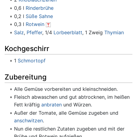
0,6 l
Rinderbrühe
0,2 l
Süße Sahne
0,3 l
Rotwein
Salz
,
Pfeffer
, 1/4
Lorbeerblatt
, 1 Zweig
Thymian
Kochgeschirr
1
Schmortopf
Zubereitung
Alle Gemüse vorbereiten und kleinschneiden.
Fleisch abwaschen und gut abtrocknen, im heißen
Fett kräftig
anbraten
und Würzen.
Außer der Tomate, alle Gemüse zugeben und
anschwitzen
.
Nun die restlichen Zutaten zugeben und mit der
Brühe und Rotwein aufgießen.