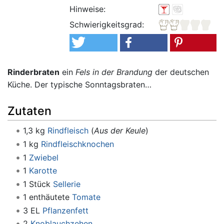
Hinweise:
Schwierigkeitsgrad:
Rinderbraten
ein
Fels in der Brandung
der deutschen
Küche. Der typische Sonntagsbraten…
Zutaten
1,3 kg
Rindfleisch
(
Aus der Keule
)
1 kg
Rindfleischknochen
1
Zwiebel
1
Karotte
1 Stück
Sellerie
1 enthäutete
Tomate
3 EL
Pflanzenfett
2
Knoblauchzehen