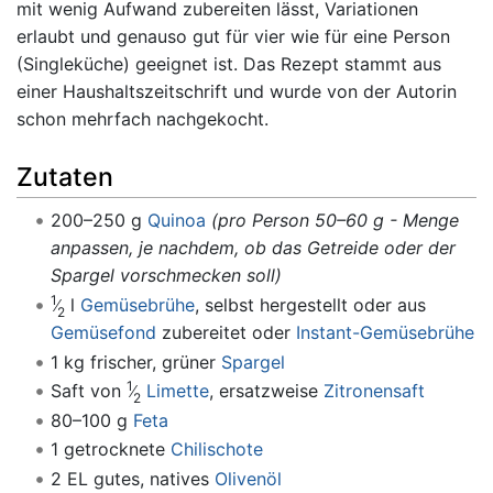
mit wenig Aufwand zubereiten lässt, Variationen
erlaubt und genauso gut für vier wie für eine Person
(Singleküche) geeignet ist. Das Rezept stammt aus
einer Haushaltszeitschrift und wurde von der Autorin
schon mehrfach nachgekocht.
Zutaten
200–250 g
Quinoa
(pro Person 50–60 g - Menge
anpassen, je nachdem, ob das Getreide oder der
Spargel vorschmecken soll)
1
l
Gemüsebrühe
, selbst hergestellt oder aus
2
Gemüsefond
zubereitet oder
Instant-Gemüsebrühe
1 kg frischer, grüner
Spargel
1
Saft von
Limette
, ersatzweise
Zitronensaft
2
80–100 g
Feta
1 getrocknete
Chilischote
2 EL gutes, natives
Olivenöl