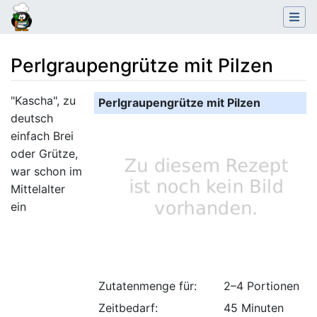
Perlgraupengrütze mit Pilzen
Wechseln zu:
Navigation
,
Suche
"Kascha", zu
Perlgraupengrütze mit Pilzen
deutsch
einfach Brei
oder Grütze,
war schon im
Mittelalter
ein
Zutatenmenge für:
2–4 Portionen
Zeitbedarf:
45 Minuten