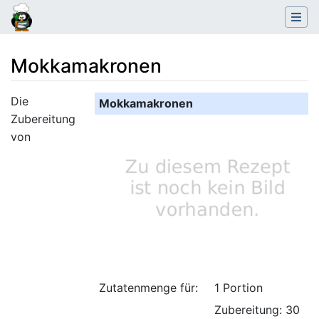
Mokkamakronen
Wechseln zu:
Navigation
,
Suche
Die
Mokkamakronen
Zubereitung
von
Zutatenmenge für:
1 Portion
Zubereitung: 30