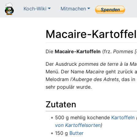
Koch-Wiki
Mitmachen
Macaire-Kartoffe
Wechseln zu:
Navigation
,
Suche
Die
Macaire-Kartoffeln
(frz.
Pommes [d
Der Ausdruck
pommes de terre à la Ma
Menü. Der Name
Macaire
geht zurück au
Melodram
l'Auberge des Adrets
, das in
sehr populär wurde.
Zutaten
500 g mehlig kochende
Kartoffeln
von Kartoffelsorten
)
150 g
Butter