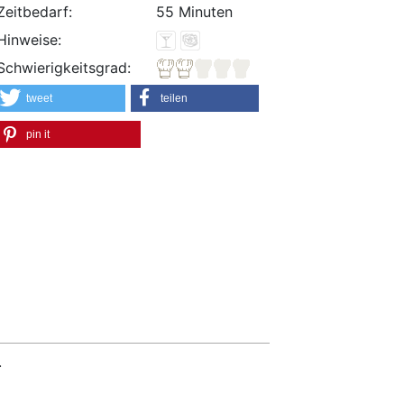
Zeitbedarf:
55 Minuten
Hinweise:
Schwierigkeitsgrad:
tweet
teilen
pin it
.