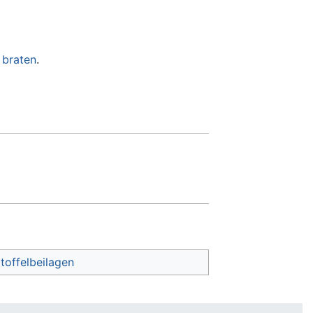
b
braten
.
toffelbeilagen