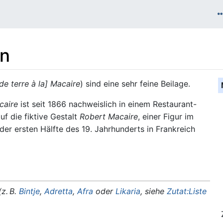
ln
e terre à la] Macaire
) sind eine sehr feine Beilage.
caire
ist seit 1866 nachweislich in einem Restaurant-
f die fiktive Gestalt
Robert Macaire
, einer Figur im
 der ersten Hälfte des 19. Jahrhunderts in Frankreich
(z. B.
Bintje
,
Adretta
,
Afra
oder
Likaria
, siehe
Zutat:Liste