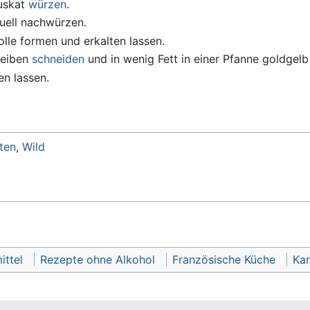
uskat
würzen
.
uell nachwürzen.
lle formen und erkalten lassen.
cheiben
schneiden
und in wenig Fett in einer Pfanne goldgel
en lassen.
hten
,
Wild
ittel
Rezepte ohne Alkohol
Französische Küche
Kar