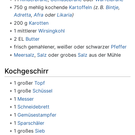
750 g mehlig kochende
Kartoffeln
(z. B.
Bintje
,
Adretta
,
Afra
oder
Likaria
)
200 g
Karotten
1 mittlerer
Wirsingkohl
2 EL
Butter
frisch gemahlener, weißer oder schwarzer
Pfeffer
Meersalz
,
Salz
oder grobes
Salz
aus der Mühle
Kochgeschirr
1 großer
Topf
1 große
Schüssel
1
Messer
1
Schneidebrett
1
Gemüsestampfer
1
Sparschäler
1 großes
Sieb