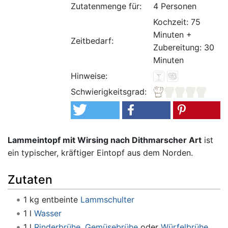
Zutatenmenge für:
4 Personen
Kochzeit: 75
Minuten +
Zeitbedarf:
Zubereitung: 30
Minuten
Hinweise:
Schwierigkeitsgrad:
Lammeintopf mit Wirsing nach Dithmarscher Art
ist
ein typischer, kräftiger Eintopf aus dem Norden.
Zutaten
1 kg entbeinte
Lammschulter
1 l
Wasser
1 l
Rinderbrühe
,
Gemüsebrühe
oder
Würfelbrühe