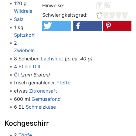
120 g
Hinweise:
Wildreis
Schwierigkeitsgrad:
Salz
1 kg
Spitzkohl
2
Zwiebeln
8 Scheiben
Lachsfilet
(je ca. 40 g)
4 Stiele
Dill
Öl
(zum Braten)
frisch gemahlener
Pfeffer
etwas
Zitronensaft
600 ml
Gemüsefond
6 EL
Schmelzkäse
Kochgeschirr
2
Töpfe