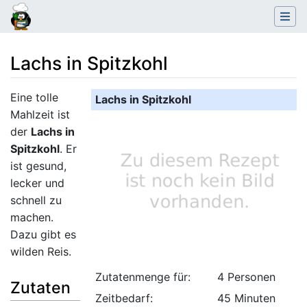
Lachs in Spitzkohl
Wechseln zu:
Navigation
,
Suche
Eine tolle
Lachs in Spitzkohl
Mahlzeit ist
der
Lachs in
Spitzkohl
. Er
ist gesund,
lecker und
schnell zu
machen.
Dazu gibt es
wilden Reis.
Zutatenmenge für:
4 Personen
Zutaten
Zeitbedarf:
45 Minuten