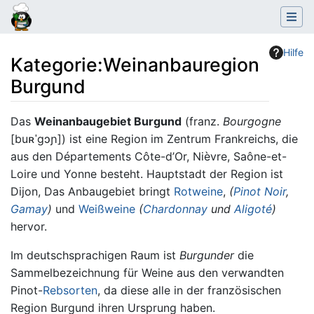
Hilfe
Kategorie
:
Weinanbauregion
Burgund
Wechseln zu:
Navigation
,
Suche
Das
Weinanbaugebiet Burgund
(franz.
Bourgogne
[buʀˈgɔɲ]) ist eine Region im Zentrum Frankreichs, die
aus den Départements Côte-d’Or, Nièvre, Saône-et-
Loire und Yonne besteht. Hauptstadt der Region ist
Dijon, Das Anbaugebiet bringt
Rotweine
,
(
Pinot Noir
,
Gamay
)
und
Weißweine
(
Chardonnay
und
Aligoté
)
hervor.
Im deutschsprachigen Raum ist
Burgunder
die
Sammelbezeichnung für Weine aus den verwandten
Pinot-
Rebsorten
, da diese alle in der französischen
Region Burgund ihren Ursprung haben.