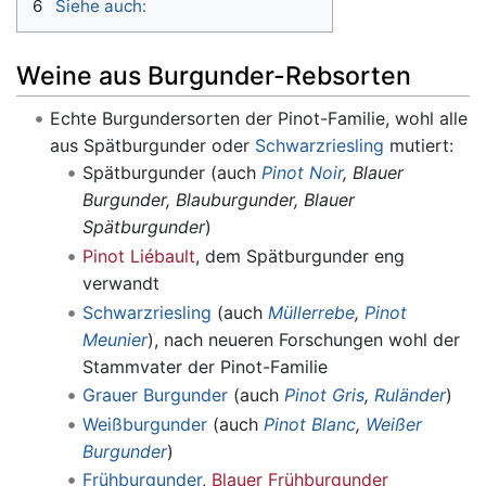
6
Siehe auch:
Weine aus Burgunder-Rebsorten
Echte Burgundersorten der Pinot-Familie, wohl alle
aus Spätburgunder oder
Schwarzriesling
mutiert:
Spätburgunder (auch
Pinot Noir
, Blauer
Burgunder, Blauburgunder, Blauer
Spätburgunder
)
Pinot Liébault
, dem Spätburgunder eng
verwandt
Schwarzriesling
(auch
Müllerrebe
,
Pinot
Meunier
), nach neueren Forschungen wohl der
Stammvater der Pinot-Familie
Grauer Burgunder
(auch
Pinot Gris
,
Ruländer
)
Weißburgunder
(auch
Pinot Blanc
,
Weißer
Burgunder
)
Frühburgunder
,
Blauer Frühburgunder