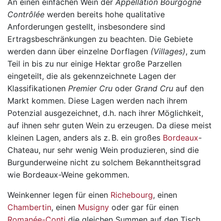
An einen einfachen Wein der
Appellation Bourgogne
Contrôlée
werden bereits hohe qualitative
Anforderungen gestellt, insbesondere sind
Ertragsbeschränkungen zu beachten. Die Gebiete
werden dann über einzelne Dorflagen
(Villages)
, zum
Teil in bis zu nur einige Hektar große Parzellen
eingeteilt, die als gekennzeichnete Lagen der
Klassifikationen
Premier Cru
oder
Grand Cru
auf den
Markt kommen. Diese Lagen werden nach ihrem
Potenzial ausgezeichnet, d.h. nach ihrer Möglichkeit,
auf ihnen sehr guten Wein zu erzeugen. Da diese meist
kleinen Lagen, anders als z. B. ein großes
Bordeaux
-
Chateau, nur sehr wenig Wein produzieren, sind die
Burgunderweine nicht zu solchem Bekanntheitsgrad
wie Bordeaux-Weine gekommen.
Weinkenner legen für einen
Richebourg
, einen
Chambertin
, einen
Musigny
oder gar für einen
Romanée-Conti
die gleichen Summen auf den Tisch