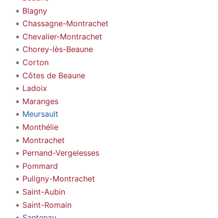
Blagny
Chassagne-Montrachet
Chevalier-Montrachet
Chorey-lès-Beaune
Corton
Côtes de Beaune
Ladoix
Maranges
Meursault
Monthélie
Montrachet
Pernand-Vergelesses
Pommard
Puligny-Montrachet
Saint-Aubin
Saint-Romain
Santenay