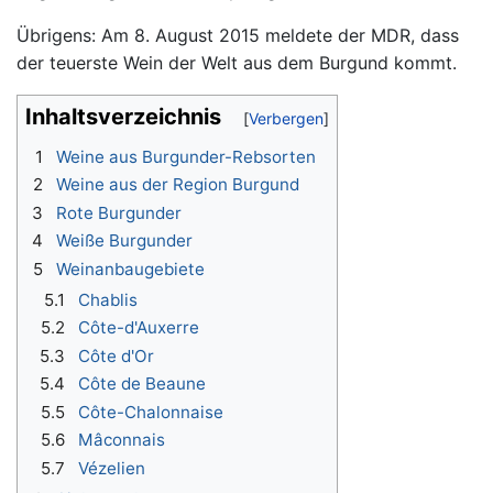
Übrigens: Am 8. August 2015 meldete der MDR, dass
der teuerste Wein der Welt aus dem Burgund kommt.
Inhaltsverzeichnis
1
Weine aus Burgunder-Rebsorten
2
Weine aus der Region Burgund
3
Rote Burgunder
4
Weiße Burgunder
5
Weinanbaugebiete
5.1
Chablis
5.2
Côte-d'Auxerre
5.3
Côte d'Or
5.4
Côte de Beaune
5.5
Côte-Chalonnaise
5.6
Mâconnais
5.7
Vézelien