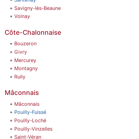
Savigny-lès-Beaune
Volnay
Côte-Chalonnaise
Bouzeron
Givry
Mercurey
Montagny
Rully
Mâconnais
Mâconnais
Pouilly-Fuissé
Pouilly-Loché
Pouilly-Vinzelles
Saint-Véran