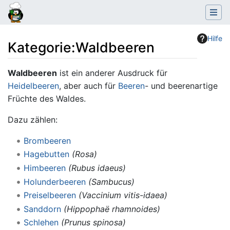
Hilfe
Kategorie
:
Waldbeeren
Wechseln zu:
Navigation
,
Suche
Waldbeeren
ist ein anderer Ausdruck für
Heidelbeeren
, aber auch für
Beeren
- und beerenartige
Früchte des Waldes.
Dazu zählen:
Brombeeren
Hagebutten
(Rosa)
Himbeeren
(Rubus idaeus)
Holunderbeeren
(Sambucus)
Preiselbeeren
(Vaccinium vitis-idaea)
Sanddorn
(Hippophaë rhamnoides)
Schlehen
(Prunus spinosa)