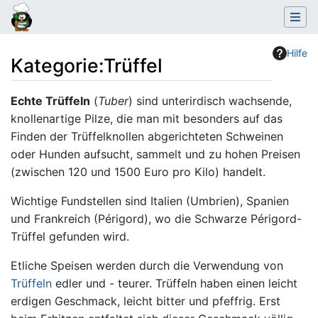
Hilfe
Kategorie
:
Trüffel
Wechseln zu:
Navigation
,
Suche
Echte Trüffeln
(
Tuber
) sind unterirdisch wachsende,
knollenartige Pilze, die man mit besonders auf das
Finden der Trüffelknollen abgerichteten Schweinen
oder Hunden aufsucht, sammelt und zu hohen Preisen
(zwischen 120 und 1500 Euro pro Kilo) handelt.
Wichtige Fundstellen sind Italien (Umbrien), Spanien
und Frankreich (Périgord), wo die Schwarze Périgord-
Trüffel gefunden wird.
Etliche Speisen werden durch die Verwendung von
Trüffeln
edler und - teurer. Trüffeln haben einen leicht
erdigen Geschmack, leicht bitter und pfeffrig. Erst