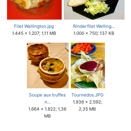
Filet Wellington.jpg
Rinderfilet Welling…
1.445 × 1.207; 1,11 MB
1.000 × 750; 137 KB
Soupe aux truffes
Tournedos.JPG
n…
1.936 × 2.592;
1.664 × 1.822; 1,36
2,35 MB
MB