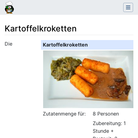
Kartoffelkroketten
Wechseln zu:
Navigation
,
Suche
Die
Kartoffelkroketten
Zutatenmenge für:
8 Personen
Zubereitung: 1
Stunde +