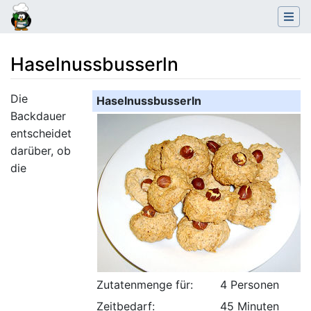
Haselnussbusserln
Wechseln zu:
Navigation
,
Suche
Die
Haselnussbusserln
Backdauer
entscheidet
darüber, ob
die
Zutatenmenge für:
4 Personen
Zeitbedarf:
45 Minuten