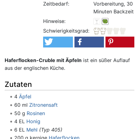
Zeitbedarf:
Vorbereitung, 30
Minuten Backzeit
Hinweise:
Schwierigkeitsgrad:
Haferflocken-Cruble mit Äpfeln
ist ein süßer Auflauf
aus der englischen Küche.
Zutaten
4
Äpfel
60 ml
Zitronensaft
50 g
Rosinen
4 EL
Honig
6 EL
Mehl
(Typ 405)
200 g kernige
Haferflocken