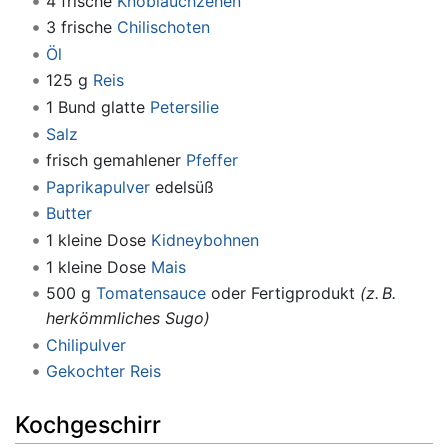
4 frische
Knoblauchzehen
3 frische
Chilischoten
Öl
125 g
Reis
1 Bund glatte
Petersilie
Salz
frisch gemahlener
Pfeffer
Paprikapulver
edelsüß
Butter
1 kleine Dose
Kidneybohnen
1 kleine Dose
Mais
500 g
Tomatensauce
oder Fertigprodukt
(z. B.
herkömmliches Sugo)
Chilipulver
Gekochter Reis
Kochgeschirr