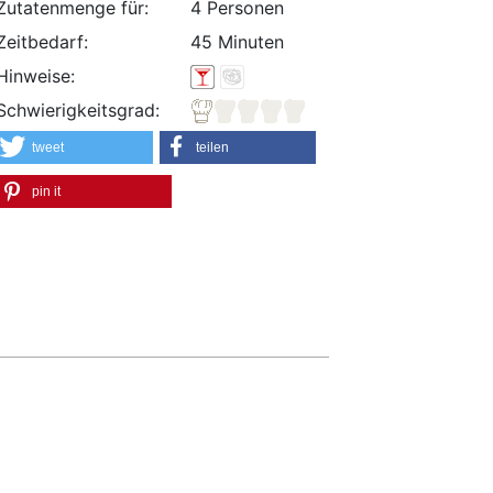
Zutatenmenge für:
4 Personen
Zeitbedarf:
45 Minuten
Hinweise:
Schwierigkeitsgrad:
tweet
teilen
pin it