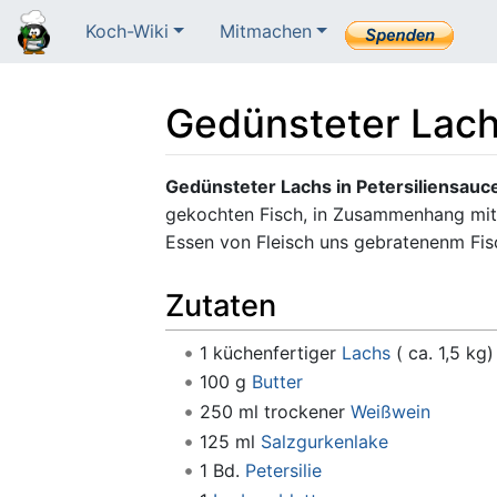
Koch-Wiki
Mitmachen
Gedünsteter Lach
Wechseln zu:
Navigation
,
Suche
Gedünsteter Lachs in Petersiliensauc
gekochten Fisch, in Zusammenhang mit
Essen von Fleisch uns gebratenenm Fisc
Zutaten
1 küchenfertiger
Lachs
( ca. 1,5 kg)
100 g
Butter
250 ml trockener
Weißwein
125 ml
Salzgurkenlake
1 Bd.
Petersilie