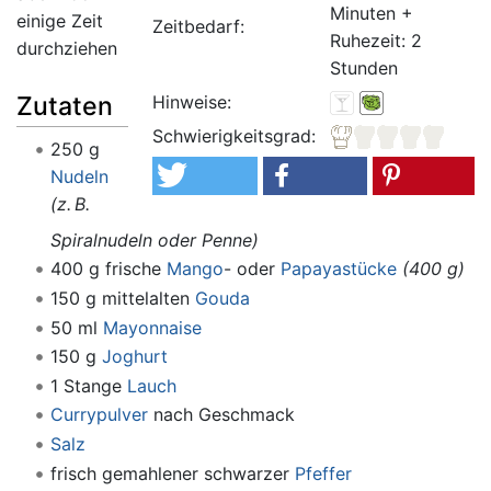
Minuten +
einige Zeit
Zeitbedarf:
Ruhezeit: 2
durchziehen
Stunden
Hinweise:
Zutaten
Schwierigkeitsgrad:
250 g
Nudeln
(z. B.
Spiralnudeln oder Penne)
400 g frische
Mango
- oder
Papayastücke
(400 g)
150 g mittelalten
Gouda
50 ml
Mayonnaise
150 g
Joghurt
1 Stange
Lauch
Currypulver
nach Geschmack
Salz
frisch gemahlener schwarzer
Pfeffer