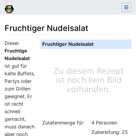
Fruchtiger Nudelsalat
Wechseln zu:
Navigation
,
Suche
Dieser
Fruchtiger Nudelsalat
Fruchtige
Nudelsalat
ist gut für
kalte Buffets,
Partys oder
zum Grillen
geeignet. Er
ist recht
schnell
gemacht,
Zutatenmenge für:
4 Personen
muss danach
Zubereitung: 25
aber noch