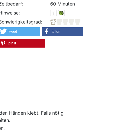
Zeitbedarf:
60 Minuten
Hinweise:
Schwierigkeitsgrad:
tweet
teilen
pin it
den Händen klebt. Falls nötig
iten.
n.