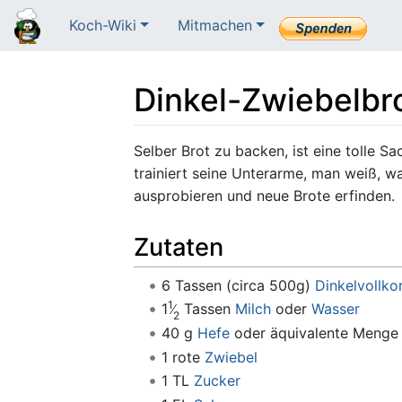
Koch-Wiki
Mitmachen
Dinkel-Zwiebelbr
Wechseln zu:
Navigation
,
Suche
Selber Brot zu backen, ist eine tolle Sa
trainiert seine Unterarme, man weiß, was
ausprobieren und neue Brote erfinden.
Zutaten
6 Tassen (circa 500g)
Dinkelvollko
1
1
Tassen
Milch
oder
Wasser
2
40 g
Hefe
oder äquivalente Meng
1 rote
Zwiebel
1 TL
Zucker