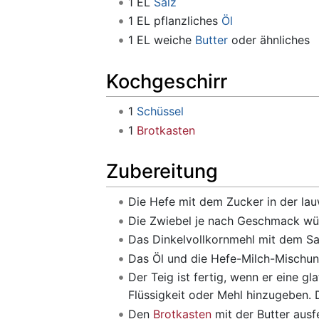
1 EL
Salz
1 EL pflanzliches
Öl
1 EL weiche
Butter
oder ähnliches
Kochgeschirr
1
Schüssel
1
Brotkasten
Zubereitung
Die Hefe mit dem Zucker in der la
Die Zwiebel je nach Geschmack würf
Das Dinkelvollkornmehl mit dem Sa
Das Öl und die Hefe-Milch-Mischun
Der Teig ist fertig, wenn er eine g
Flüssigkeit oder Mehl hinzugeben. D
Den
Brotkasten
mit der Butter ausf