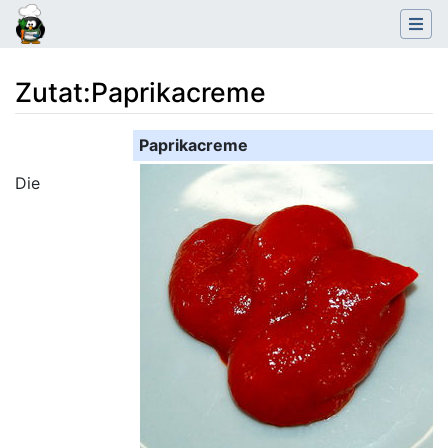
Zutat
:
Paprikacreme
Wechseln zu:
Navigation
,
Suche
Paprikacreme
Die