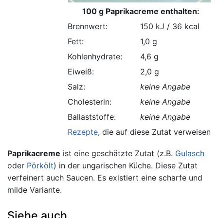
100 g Paprikacreme enthalten:
Brennwert:
150 kJ / 36 kcal
Fett:
1,0 g
Kohlenhydrate:
4,6 g
Eiweiß:
2,0 g
Salz:
keine Angabe
Cholesterin:
keine Angabe
Ballaststoffe:
keine Angabe
Rezepte
, die auf diese Zutat verweisen.
Paprikacreme
ist eine geschätzte Zutat (z.B.
Gulasch
oder
Pörkölt
) in der ungarischen Küche. Diese Zutat
verfeinert auch Saucen. Es existiert eine scharfe und
milde Variante.
Siehe auch