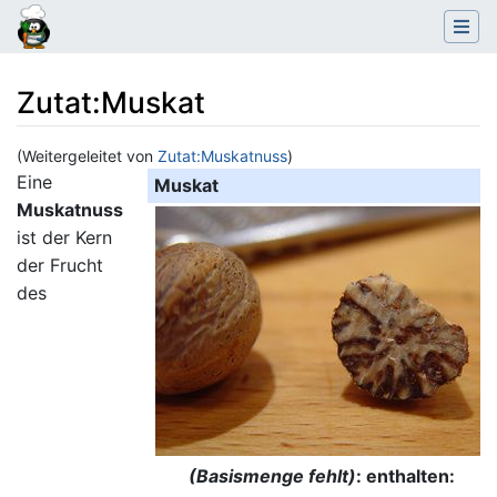
Zutat
:
Muskat
(Weitergeleitet von
Zutat:Muskatnuss
)
Wechseln zu:
Navigation
,
Suche
Eine
Muskat
Muskatnuss
ist der Kern
der Frucht
des
(Basismenge fehlt)
: enthalten: