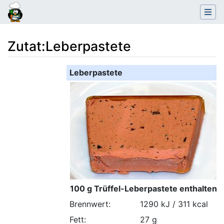
Zutat
:
Leberpastete
Wechseln zu:
Navigation
,
Suche
Leberpastete
100 g Trüffel-Leberpastete enthalten:
Brennwert:
1290 kJ / 311 kcal
Fett:
27 g