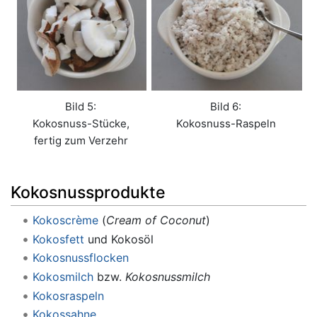
Bild 5:
Bild 6:
Kokosnuss-Stücke,
Kokosnuss-Raspeln
fertig zum Verzehr
Kokosnussprodukte
Kokoscrème
(
Cream of Coconut
)
Kokosfett
und Kokosöl
Kokosnussflocken
Kokosmilch
bzw.
Kokosnussmilch
Kokosraspeln
Kokossahne