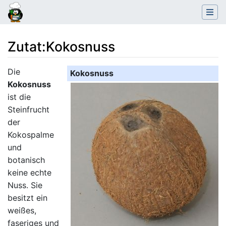
Zutat
:
Kokosnuss
Wechseln zu:
Navigation
,
Suche
Die
Kokosnuss
Kokosnuss
ist die
Steinfrucht
der
Kokospalme
und
botanisch
keine echte
Nuss. Sie
besitzt ein
weißes,
faseriges und