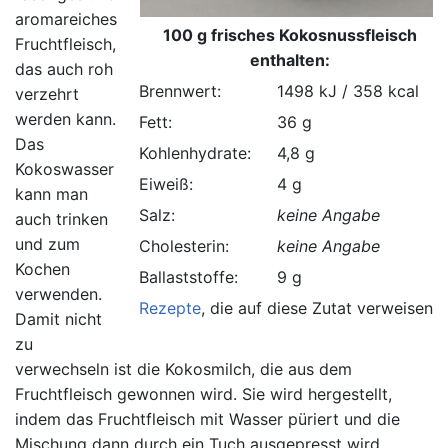
aromareiches
100 g frisches Kokosnussfleisch
Fruchtfleisch,
enthalten:
das auch roh
Brennwert:
1498 kJ / 358 kcal
verzehrt
werden kann.
Fett:
36 g
Das
Kohlenhydrate:
4,8 g
Kokoswasser
Eiweiß:
4 g
kann man
Salz:
keine Angabe
auch trinken
und zum
Cholesterin:
keine Angabe
Kochen
Ballaststoffe:
9 g
verwenden.
Rezepte
, die auf diese Zutat verweisen.
Damit nicht
zu
verwechseln ist die Kokosmilch, die aus dem
Fruchtfleisch gewonnen wird. Sie wird hergestellt,
indem das Fruchtfleisch mit Wasser püriert und die
Mischung dann durch ein Tuch ausgepresst wird.