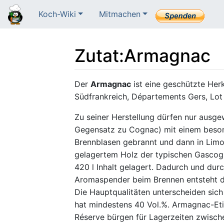
Koch-Wiki
Mitmachen
Zutat
:
Armagnac
Wechseln zu:
Navigation
,
Suche
Der
Armagnac
ist eine geschützte Her
Südfrankreich, Départements Gers, Lot
Zu seiner Herstellung dürfen nur ausg
Gegensatz zu Cognac) mit einem beson
Brennblasen gebrannt und dann in Limo
gelagertem Holz der typischen Gascogn
420 l Inhalt gelagert. Dadurch und du
Aromaspender beim Brennen entsteht 
Die Hauptqualitäten unterscheiden sich 
hat mindestens 40 Vol.%. Armagnac-Etike
Réserve bürgen für Lagerzeiten zwische