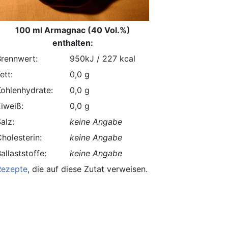
100 ml Armagnac (40 Vol.%)
enthalten:
Brennwert:
950kJ / 227 kcal
ett:
0,0 g
Kohlenhydrate:
0,0 g
Eiweiß:
0,0 g
alz:
keine Angabe
holesterin:
keine Angabe
allaststoffe:
keine Angabe
Rezepte
, die auf diese Zutat verweisen.