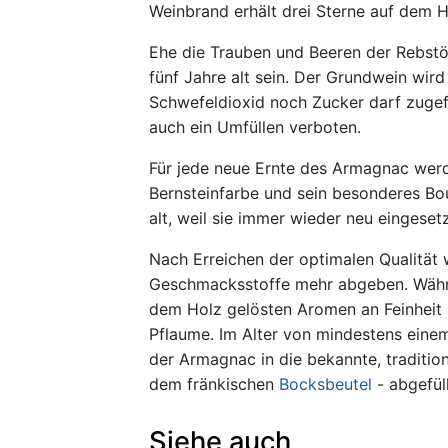
Weinbrand erhält drei Sterne auf dem Ha
Ehe die Trauben und Beeren der Rebst
fünf Jahre alt sein. Der Grundwein wir
Schwefeldioxid noch Zucker darf zuge
auch ein Umfüllen verboten.
Für jede neue Ernte des Armagnac wer
Bernsteinfarbe und sein besonderes Bo
alt, weil sie immer wieder neu eingeset
Nach Erreichen der optimalen Qualität wi
Geschmacksstoffe mehr abgeben. Währ
dem Holz gelösten Aromen an Feinheit 
Pflaume. Im Alter von mindestens einem
der Armagnac in die bekannte, tradition
dem fränkischen
Bocksbeutel
- abgefüll
Siehe auch