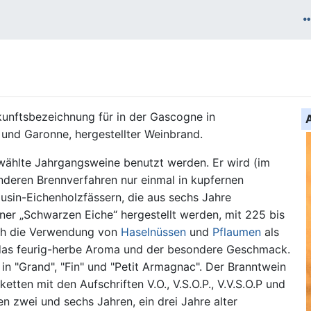
kunftsbezeichnung für in der Gascogne in
 und Garonne, hergestellter Weinbrand.
ewählte Jahrgangsweine benutzt werden. Er wird (im
deren Brennverfahren nur einmal in kupfernen
usin-Eichenholzfässern, die aus sechs Jahre
er „Schwarzen Eiche“ hergestellt werden, mit 225 bis
rch die Verwendung von
Haselnüssen
und
Pflaumen
als
das feurig-herbe Aroma und der besondere Geschmack.
in "Grand", "Fin" und "Petit Armagnac". Der Branntwein
tten mit den Aufschriften V.O., V.S.O.P., V.V.S.O.P und
n zwei und sechs Jahren, ein drei Jahre alter