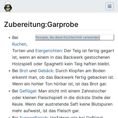
Zubereitung
:
Garprobe
Wechseln zu:
Navigation
,
Suche
Bei
Rezepte, die diese Kochtechnik verwenden
Kuchen
,
Torten und
Eiergerichten
: Der Teig ist fertig gegart
ist, wenn an einem in das Backwerk gestochenen
Holzspieß oder Spaghetti kein Teig haften bleibt.
Bei
Brot
und
Gebäck
: Durch Klopfen am Boden
erkennt man, ob das Backwerk fertig gebacken ist.
Wenn ein hohler Ton hörbar ist, ist das Brot gar.
Bei
Geflügel
: Man sticht mit einem Zahnstocher
oder kleinen Fleischspieß in die dickste Stelle der
Keule. Wenn der austretende Saft keine Blutspuren
mehr aufweist, ist das Fleisch gar.
Bei
Suppenfleisch
: Verfahren wie bei Geflügel.