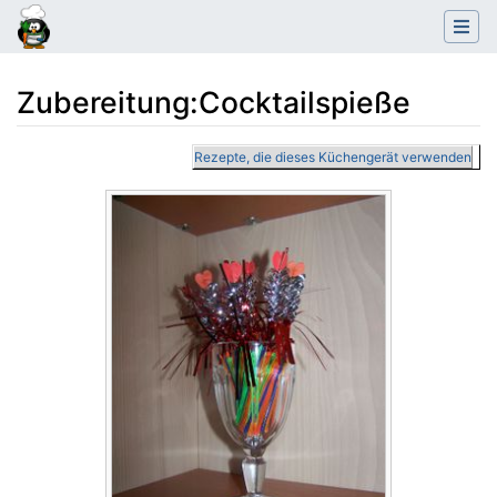
Zubereitung
:
Cocktailspieße
Wechseln zu:
Navigation
,
Suche
Rezepte, die dieses Küchengerät verwenden