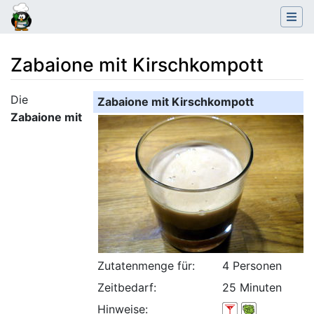
Zabaione mit Kirschkompott
Wechseln zu:
Navigation
,
Suche
Die
Zabaione mit Kirschkompott
Zabaione mit
Zutatenmenge für:
4 Personen
Zeitbedarf:
25 Minuten
Hinweise: