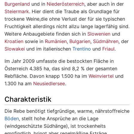
Burgenland
und in
Niederösterreich
, aber auch in der
Steiermark
. Hier dient die Traube als Grundlage für
trockene Weine,die ohne Verlust der für sie typischen
Fruchtigkeit allerdings nicht allzu lange lagerfähig sind.
Weitere Anbaugebiete finden sich in
Slowenien
und
Kroatien
sowie in
Rumänien
,
Bulgarien
,
Südmähren
, der
Slowakei
und im italienischen
Trentino
und
Friaul
.
Im Jahr 2009 umfasste die bestockten Fläche in
Österreich 4.385 ha, das sind 8,2 % der gesamten
Rebfläche. Davon knapp 1.500 ha im
Weinviertel
und
1.300 ha am
Neusiedlersee
.
Charakteristik
Die Rebe benötigt tiefgründige, warme, nährstoffreiche
Böden
, stellt hohe Ansprüche an die Lage
(windgeschützte Südhänge), ist trockenheits
empfindlich, bringt aber regelmäßige Erträge.