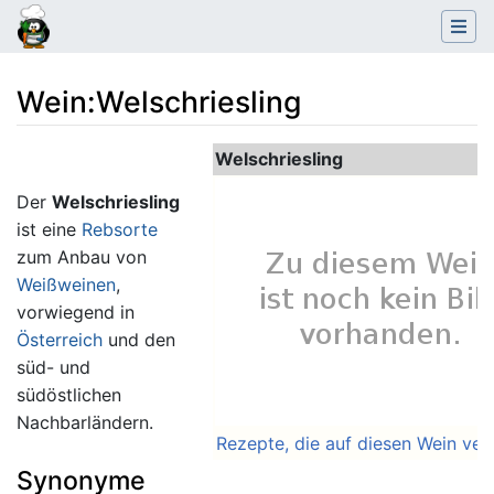
Wein
:
Welschriesling
Wechseln zu:
Navigation
,
Suche
Welschriesling
Der
Welschriesling
ist eine
Rebsorte
zum Anbau von
Weißweinen
,
vorwiegend in
Österreich
und den
süd- und
südöstlichen
Nachbarländern.
Rezepte, die auf diesen Wein ver
Synonyme