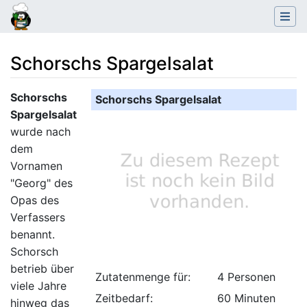
Schorschs Spargelsalat
Wechseln zu:
Navigation
,
Suche
Schorschs
Schorschs Spargelsalat
Spargelsalat
wurde nach
dem
Vornamen
"Georg" des
Opas des
Verfassers
benannt.
Schorsch
betrieb über
Zutatenmenge für:
4 Personen
viele Jahre
Zeitbedarf:
60 Minuten
hinweg das