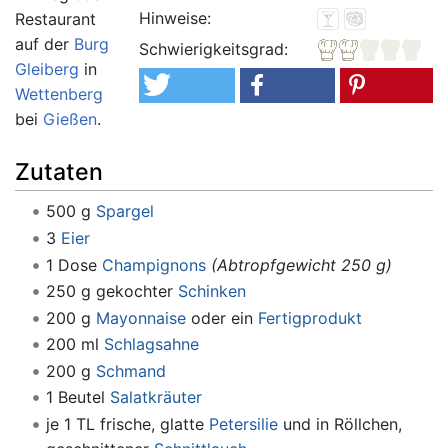
Hinweise:
Restaurant
auf der
Burg
Schwierigkeitsgrad:
Gleiberg
in
Wettenberg
bei
Gießen
.
Zutaten
500 g
Spargel
3
Eier
1 Dose
Champignons
(Abtropfgewicht 250 g)
250 g gekochter
Schinken
200 g
Mayonnaise
oder ein
Fertigprodukt
200 ml
Schlagsahne
200 g
Schmand
1 Beutel
Salatkräuter
je 1 TL frische, glatte
Petersilie
und in Röllchen,