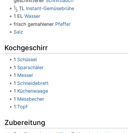
geschnittener
Schnittlauch
1
TL
Instant-Gemüsebrühe
2
1 EL
Wasser
frisch gemahlener
Pfeffer
Salz
Kochgeschirr
1
Schüssel
1
Sparschäler
1
Messer
1
Schneidebrett
1
Küchenwaage
1
Messbecher
1
Topf
Zubereitung