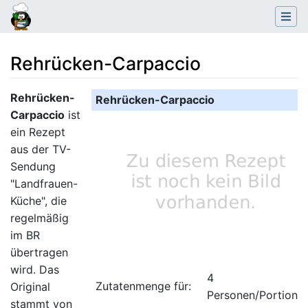
Rehrücken-Carpaccio
Wechseln zu:
Navigation
,
Suche
Rehrücken-
Rehrücken-Carpaccio
Carpaccio
ist
ein Rezept
aus der TV-
Sendung
"Landfrauen-
Küche", die
regelmäßig
im BR
übertragen
wird. Das
4
Zutatenmenge für:
Original
Personen/Portione
stammt von