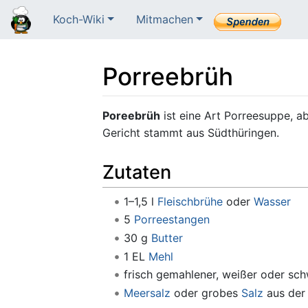
Koch-Wiki
Mitmachen
Porreebrüh
Wechseln zu:
Navigation
,
Suche
Poreebrüh
ist eine Art Porreesuppe, ab
Gericht stammt aus Südthüringen.
Zutaten
1–1,5 l
Fleischbrühe
oder
Wasser
5
Porreestangen
30 g
Butter
1 EL
Mehl
frisch gemahlener, weißer oder sc
Meersalz
oder grobes
Salz
aus der