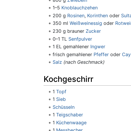
1–5
Knoblauchzehen
200 g
Rosinen
,
Korinthen
oder
Sult
350 ml
Weißweinessig
oder
Rotwei
230 g brauner
Zucker
0–1 TL
Senfpulver
1 EL gemahlener
Ingwer
frisch gemahlener
Pfeffer
oder
Cay
Salz
(nach Geschmack)
Kochgeschirr
1
Topf
1
Sieb
Schüsseln
1
Teigschaber
1
Küchenwaage
1
Messbecher