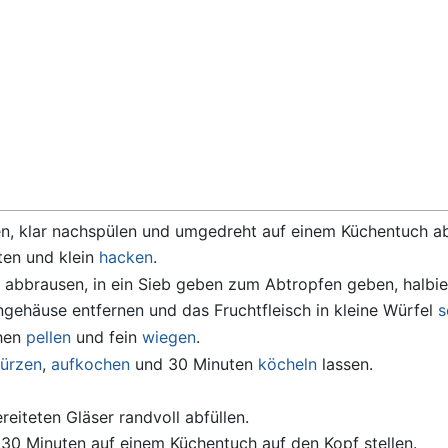
en, klar nachspülen und umgedreht auf einem Küchentuch ab
ten und klein
hacken
.
abbrausen, in ein Sieb geben zum Abtropfen geben, halbie
rngehäuse entfernen und das Fruchtfleisch in kleine Würfel
s
ehen
pellen
und fein
wiegen
.
ürzen
,
aufkochen
und 30 Minuten
köcheln
lassen.
eiteten Gläser randvoll abfüllen.
. 30 Minuten auf einem Küchentuch auf den Kopf stellen.