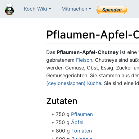
Koch-Wiki
Mitmachen
Pflaumen-Apfel-
Wechseln zu:
Navigation
,
Suche
Das
Pflaumen-Apfel-Chutney
ist eine
gebratenem
Fleisch
. Chutneys sind süß
werden Gemüse, Obst, Essig, Zucker und
Gemüsegerichten. Sie stammen aus de
(ceylonesischen) Küche
. Sie sind eine 
Zutaten
750 g
Pflaumen
750 g
Äpfel
800 g
Tomaten
800 g
Zwiebeln