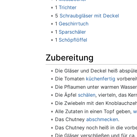
1
Trichter
5
Schraubgläser mit Deckel
1
Geschirrtuch
1
Sparschäler
1
Schöpflöffel
Zubereitung
Die Gläser und Deckel heiß abspül
Die Tomaten
küchenfertig
vorberei
Die Pflaumen unter warmen Wasser 
Die Äpfel
schälen
, vierteln, das Ke
Die Zwiebeln mit den Knoblauchz
Alle Zutaten in einen Topf geben,
w
Das Chutney
abschmecken
.
Das Chutney noch heiß in die vorber
Die Gläser verschließen und für ca