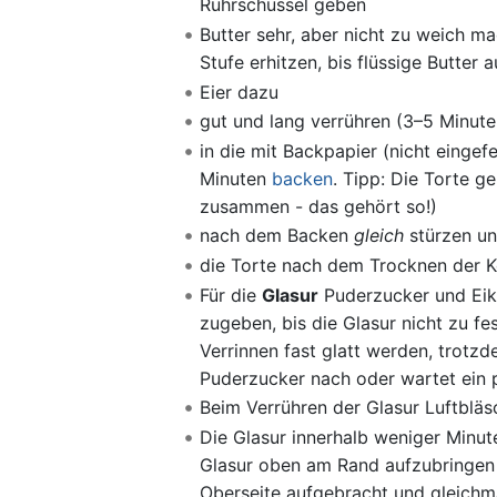
Rührschüssel geben
Butter sehr, aber nicht zu weich ma
Stufe erhitzen, bis flüssige Butter 
Eier dazu
gut und lang verrühren (3–5 Minute
in die mit Backpapier (nicht eingef
Minuten
backen
. Tipp: Die Torte g
zusammen - das gehört so!)
nach dem Backen
gleich
stürzen un
die Torte nach dem Trocknen der Ko
Für die
Glasur
Puderzucker und Eikl
zugeben, bis die Glasur nicht zu fe
Verrinnen fast glatt werden, trotzd
Puderzucker nach oder wartet ein 
Beim Verrühren der Glasur Luftbläs
Die Glasur innerhalb weniger Minut
Glasur oben am Rand aufzubringen un
Oberseite aufgebracht und gleichmä