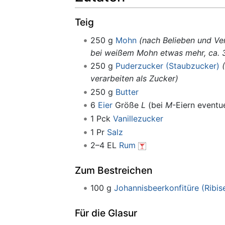
Teig
250 g
Mohn
(nach Belieben und V
bei weißem Mohn etwas mehr, ca. 
250 g
Puderzucker (Staubzucker)
verarbeiten als Zucker)
250 g
Butter
6
Eier
Größe
L
(bei
M
-Eiern eventue
1 Pck
Vanillezucker
1 Pr
Salz
2–4 EL
Rum
Zum Bestreichen
100 g
Johannisbeerkonfitüre (Ribi
Für die Glasur