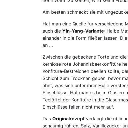
noch warm zu kosten, wird keine Freude
Am besten schmeckt sie mit ungezuckert
Hat man eine Quelle für verschiedene Mo
auch die
Yin-Yang-Variante
: Halbe Ma
einander in die Form fließen lassen. D
an …
Zwischen die gebackene Torte und die Z
kernlose rote Johannisbeerkonfitüre he
Konfitüre-Bestreichen beeilen sollte, da
Schicht zum Trocknen geben, bevor man 
ahnt, was sich unter ihrer Hülle verste
Einschlüsse. Hat man es beim Glasiere
Teelöffel der Konfitüre in die Glasurmas
Einschlüsse fallen nicht mehr auf.
Das
Originalrezept
verlangt die üblich
schaumig rühren, Salz, Vanillezucker u