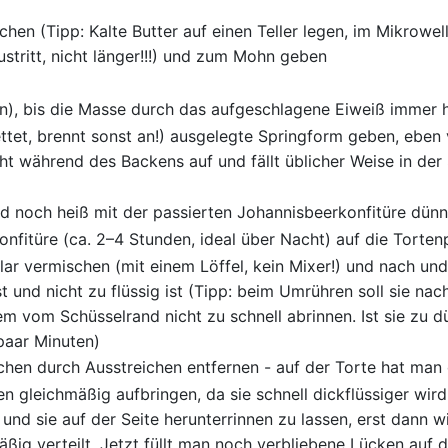
chen (Tipp: Kalte Butter auf einen Teller legen, im Mikrowe
austritt, nicht länger!!!) und zum Mohn geben
n), bis die Masse durch das aufgeschlagene Eiweiß immer h
ettet, brennt sonst an!) ausgelegte Springform geben, eben
eht während des Backens auf und fällt üblicher Weise in d
d noch heiß mit der passierten Johannisbeerkonfitüre dünn
nfitüre (ca. 2–4 Stunden, ideal über Nacht) auf die Torten
ar vermischen (mit einem Löffel, kein Mixer!) und nach un
st und nicht zu flüssig ist (Tipp: beim Umrühren soll sie na
em vom Schüsselrand nicht zu schnell abrinnen. Ist sie zu d
paar Minuten)
chen durch Ausstreichen entfernen - auf der Torte hat man 
en gleichmäßig aufbringen, da sie schnell dickflüssiger wi
d sie auf der Seite herunterrinnen zu lassen, erst dann wir
ßig verteilt. Jetzt füllt man noch verbliebene Lücken auf 