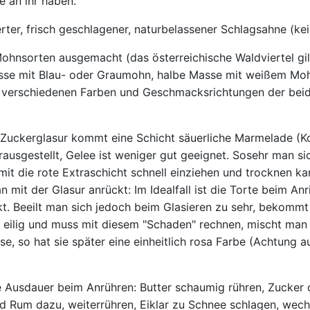
 an ihr haben.
er, frisch geschlagener, naturbelassener Schlagsahne (ke
hnsorten ausgemacht (das österreichische Waldviertel gilt h
sse mit Blau- oder Graumohn, halbe Masse mit weißem Moh
ie verschiedenen Farben und Geschmacksrichtungen der beid
uckerglasur kommt eine Schicht säuerliche Marmelade (Konfi
rausgestellt, Gelee ist weniger gut geeignet. Sosehr man 
mit die rote Extraschicht schnell einziehen und trocknen kan
mit der Glasur anrückt: Im Idealfall ist die Torte beim Anr
ckt. Beeilt man sich jedoch beim Glasieren zu sehr, bekomm
n eilig und muss mit diesem "Schaden" rechnen, mischt man
se, so hat sie später eine einheitlich rosa Farbe (Achtung a
e Ausdauer beim Anrühren: Butter schaumig rühren, Zucker 
nd Rum dazu, weiterrühren, Eiklar zu Schnee schlagen, wec