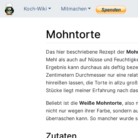
Koch-Wiki
Mitmachen
Mohntorte
Wechseln zu:
Navigation
,
Suche
Das hier beschriebene Rezept der
Mohn
Mehl als auch auf Nüsse und Feuchtigke
Ergebnis kann durchaus als deftig bez
Zentimetern Durchmesser nur eine relati
hinreißen lassen, die Torte in allzu gro
Stücke liegt meiner Erfahrung nach da
Beliebt ist die
Weiße Mohntorte
, also
nicht nur wegen ihrer Farbe, sondern
überraschen kann. So mancher wurde sc
Zutaten