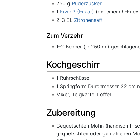
250 g
Puderzucker
1
Eiweiß (Eiklar)
(bei einem
L
-Ei ev
2–3 EL
Zitronensaft
Zum Verzehr
1–2 Becher (je 250 ml) geschlagen
Kochgeschirr
1 Rührschüssel
1 Springform Durchmesser 22 cm m
Mixer, Teigkarte, Löffel
Zubereitung
Gequetschten Mohn (händisch frisc
gequetschten oder gemahlenen Mohn